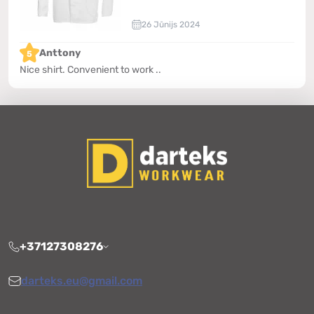
26 Jūnijs 2024
Anttony
5
Nice shirt. Convenient to work ..
+37127308276
darteks.eu@gmail.com