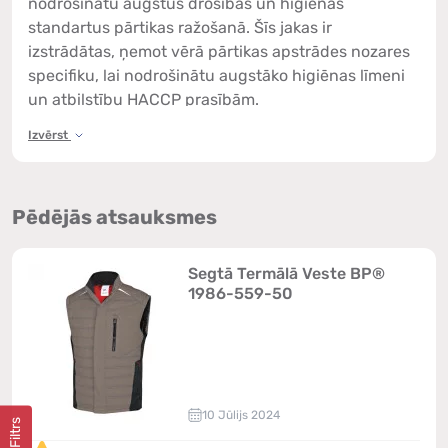
nodrošinātu augstus drošības un higiēnas
standartus pārtikas ražošanā. Šīs jakas ir
izstrādātas, ņemot vērā pārtikas apstrādes nozares
specifiku, lai nodrošinātu augstāko higiēnas līmeni
un atbilstību HACCP prasībām.
Izvērst
HACCP darba jakas priekšrocības:
Higiēnisks dizains:
jakas, kas viegli tīrāmas un
kas nesaglabā netīrumus.
Pēdējās atsauksmes
Drošība un komforts:
izgatavotas no elpojošiem
materiāliem, kas nodrošina ērtības ilgstošai
valkāšanai.
Segtā Termālā Veste BP®
Ilgmūžība un izturība:
izturīgas pret
1986-559-50
mehāniskiem bojājumiem un nodilumu.
Atbilstība HACCP standartiem:
nodrošina
atbilstību pārtikas ražošanas higiēnas prasībām.
Viegls kopšanas process:
var mazgāt augstās
temperatūrās, ievērojot visus higiēnas standartus.
10 Jūlijs 2024
Filtrs
Pasūtiet darba jakas HACCP tiešsaistē vai