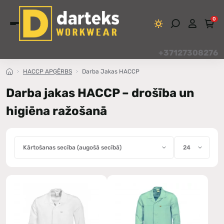
0
+37127308276
HACCP APĢĒRBS
Darba Jakas HACCP
Darba jakas HACCP – drošība un
higiēna ražošanā