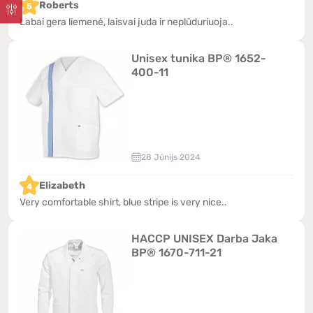
Roberts
5
apmeklējiet mūsu veikalu Riga, Latvia, Brivibas iela
Labai gera liemenė, laisvai juda ir neplūduriuoja..
139-23. DARTEX – jūsu uzticamais partneris pārtikas
ražošanas nozarē!
Unisex tunika BP® 1652-
400-11
28 Jūnijs 2024
Elizabeth
4
Very comfortable shirt, blue stripe is very nice..
HACCP UNISEX Darba Jaka
BP® 1670-711-21