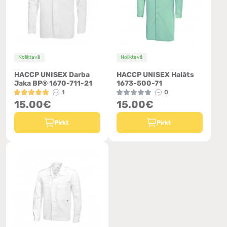
Noliktavā
Noliktavā
HACCP UNISEX Darba
HACCP UNISEX Halāts
Jaka BP® 1670-711-21
1673-500-71
1
0
15.00€
15.00€
Pirkt
Pirkt