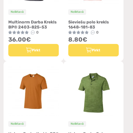
Noliktavā
Noliktavā
Multinorm Darba Krekls
Sieviešu polo krekls
BP® 2403-825-53
1648-181-83
0
0
36.00€
8.80€
Pirkt
Pirkt
Noliktavā
Noliktavā