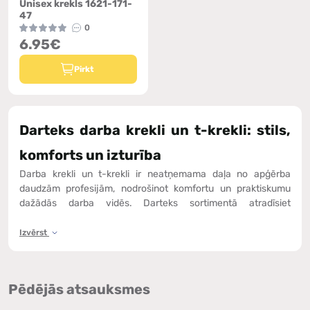
Unisex krekls 1621-171-
47
0
6.95€
Pirkt
Darteks darba krekli un t-krekli: stils,
komforts un izturība
Darba krekli un t-krekli ir neatņemama daļa no apģērba
daudzām profesijām, nodrošinot komfortu un praktiskumu
dažādās darba vidēs. Darteks sortimentā atradīsiet
kvalitatīvas modeļus, kas izstrādāti intensīvai lietošanai un
pielāgoti darbinieku vajadzībām dažādās nozarēs.
Izvērst
Darba vides, kurās tiek izmantoti krekli un
t-krekli:
Pēdējās atsauksmes
Būvniecība un remonts.
Praktisks un ērts apģērbs, kas