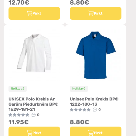
12.70€
8.80€
Pirkt
Pirkt
Noliktavā
Noliktavā
UNISEX Polo Krekls Ar
Unisex Polo Krekls BP®
Garām Piedurknēm BP®
1222-180-13
1629-181-21
0
0
11.95€
8.80€
Pirkt
Pirkt