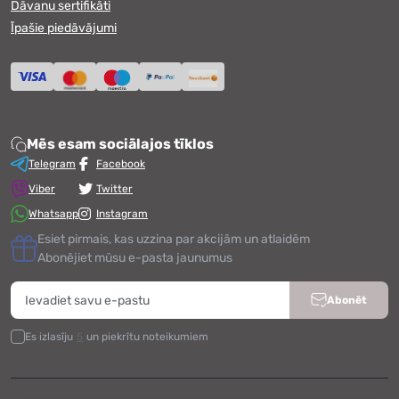
Dāvanu sertifikāti
Īpašie piedāvājumi
Mēs esam sociālajos tīklos
Telegram
Facebook
Viber
Twitter
Whatsapp
Instagram
Esiet pirmais, kas uzzina par akcijām un atlaidēm
Abonējiet mūsu e-pasta jaunumus
Abonēt
Es izlasīju
5
un piekrītu noteikumiem