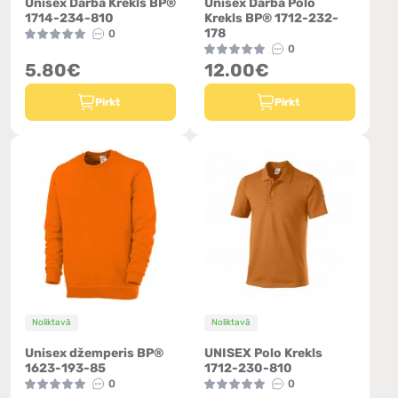
Unisex Darba Krekls BP®
Unisex Darba Polo
1714-234-810
Krekls BP® 1712-232-
178
0
0
5.80€
12.00€
Pirkt
Pirkt
Noliktavā
Noliktavā
Unisex džemperis BP®
UNISEX Polo Krekls
1623-193-85
1712-230-810
0
0