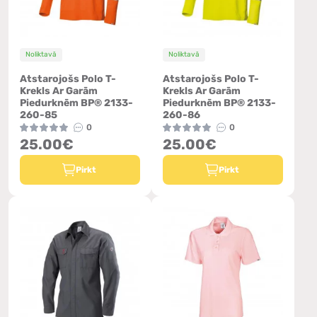
Noliktavā
Noliktavā
Atstarojošs Polo T-
Atstarojošs Polo T-
Krekls Ar Garām
Krekls Ar Garām
Piedurknēm BP® 2133-
Piedurknēm BP® 2133-
260-85
260-86
0
0
25.00€
25.00€
Pirkt
Pirkt