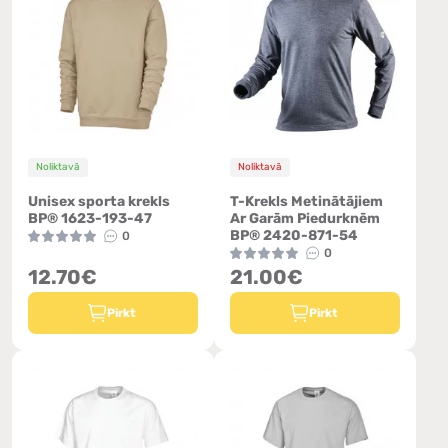
Noliktavā
Noliktavā
Unisex sporta krekls
T-Krekls Metinātājiem
BP® 1623-193-47
Ar Garām Piedurknēm
BP® 2420-871-54
0
0
12.70€
21.00€
Pirkt
Pirkt