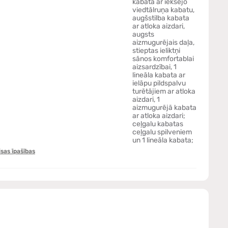
kabata ar iekšējo
viedtālruņa kabatu,
augšstilba kabata
ar atloka aizdari,
augsts
aizmugurējais daļa,
stieptas ieliktņi
sānos komfortablai
aizsardzībai, 1
lineāla kabata ar
ielāpu pildspalvu
turētājiem ar atloka
aizdari, 1
aizmugurējā kabata
ar atloka aizdari;
ceļgalu kabatas
ceļgalu spilveniem
un 1 lineāla kabata;
isas īpašības