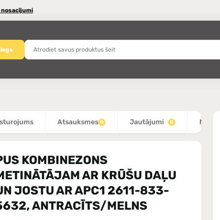
 nosacījumi
logs
sturojums
Atsauksmes
Jautājumi
Mēs i
0
0
PUS KOMBINEZONS
METINĀTĀJAM AR KRŪŠU DAĻU
UN JOSTU AR APC1 2611-833-
5632, ANTRACĪTS/MELNS