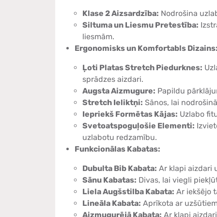
Klase 2 Aizsardzība:
Nodrošina uzla
Siltuma un Liesmu Pretestība:
Izst
liesmām.
Ergonomisks un Komfortabls Dizains
Ļoti Platas Stretch Piedurknes:
Uzl
sprādzes aizdari.
Augsta Aizmugure:
Papildu pārklāju
Stretch Ieliktņi:
Sānos, lai nodrošinā
Iepriekš Formētas Kājas:
Uzlabo fit
Svetoatspoguļošie Elementi:
Izviet
uzlabotu redzamību.
Funkcionālas Kabatas:
Dubulta Bib Kabata:
Ar klapi aizdari 
Sānu Kabatas:
Divas, lai viegli piek
Liela Augšstilba Kabata:
Ar iekšējo t
Lineāla Kabata:
Aprīkota ar uzšūtiem 
Aizmugurējā Kabata:
Ar klapi aizdar