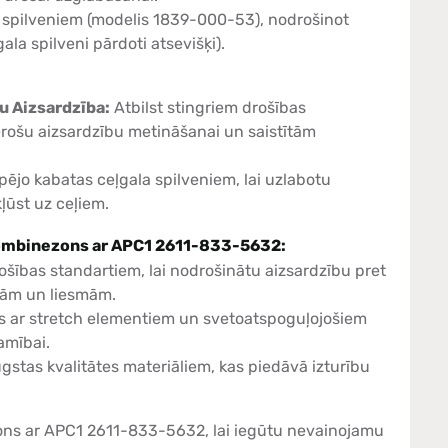
a spilveniem (modelis 1839-000-53), nodrošinot
la spilveni pārdoti atsevišķi).
u Aizsardzība:
Atbilst stingriem drošības
erošu aizsardzību metināšanai un saistītām
pējo kabatas ceļgala spilveniem, lai uzlabotu
ļūst uz ceļiem.
kombinezons ar APC1 2611-833-5632:
ošības standartiem, lai nodrošinātu aizsardzību pret
smām un liesmām.
s ar stretch elementiem un svetoatspoguļojošiem
amībai.
gstas kvalitātes materiāliem, kas piedāvā izturību
ons ar APC1 2611-833-5632, lai iegūtu nevainojamu