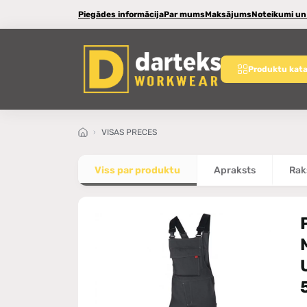
Piegādes informācija
Par mums
Maksājums
Noteikumi un
Produktu kata
VISAS PRECES
Viss par produktu
Apraksts
Rak