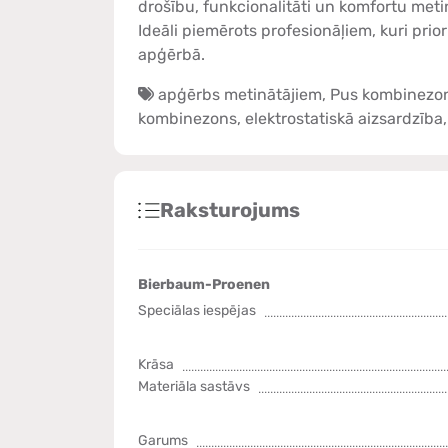
drošību, funkcionalitāti un komfortu me
Ideāli piemērots profesionāļiem, kuri prio
apģērbā.
apģērbs metinātājiem
,
Pus kombinezo
kombinezons
,
elektrostatiskā aizsardzība
Raksturojums
Bierbaum-Proenen
Speciālas iespējas
Krāsa
Materiāla sastāvs
Garums