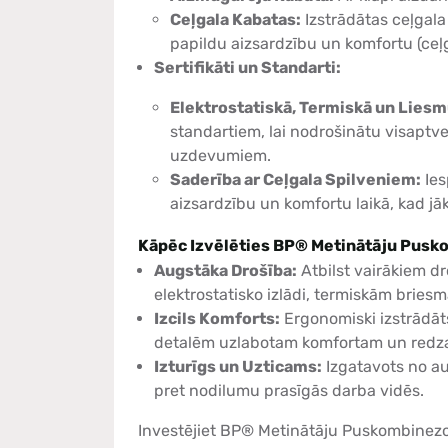
Ceļgala Kabatas:
Izstrādātas ceļgal
papildu aizsardzību un komfortu (ceļga
Sertifikāti un Standarti:
Elektrostatiskā, Termiskā un Liesm
standartiem, lai nodrošinātu visaptv
uzdevumiem.
Saderība ar Ceļgala Spilveniem:
Ies
aizsardzību un komfortu laikā, kad jāk
Kāpēc Izvēlēties BP® Metinātāju Pus
Augstāka Drošība:
Atbilst vairākiem dr
elektrostatisko izlādi, termiskām brie
Izcils Komforts:
Ergonomiski izstrādāt
detalēm uzlabotam komfortam un redz
Izturīgs un Uzticams:
Izgatavots no au
pret nodilumu prasīgās darba vidēs.
Investējiet BP® Metinātāju Puskombinez