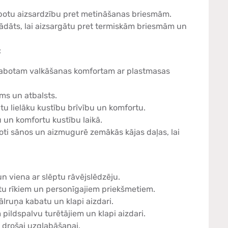
botu aizsardzību pret metināšanas briesmām.
rādāts, lai aizsargātu pret termiskām briesmām un
:
abotam valkāšanas komfortam ar plastmasas
ms un atbalsts.
tu lielāku kustību brīvību un komfortu.
u un komfortu kustību laikā.
oti sānos un aizmugurē zemākās kājas daļas, lai
un viena ar slēptu rāvējslēdzēju.
ļūtu rīkiem un personīgajiem priekšmetiem.
ālruņa kabatu un klapi aizdari.
pildspalvu turētājiem un klapi aizdari.
i drošai uzglabāšanai.