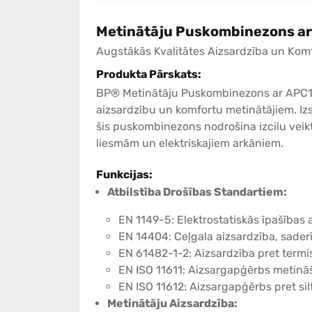
Metinātāju Puskombinezons a
Augstākās Kvalitātes Aizsardzība un Kom
Produkta Pārskats:
BP® Metinātāju Puskombinezons ar APC1
aizsardzību un komfortu metinātājiem. Iz
šis puskombinezons nodrošina izcilu veikt
liesmām un elektriskajiem arkāniem.
Funkcijas:
Atbilstība Drošības Standartiem:
EN 1149-5: Elektrostatiskās īpašības
EN 14404: Ceļgala aizsardzība, sade
EN 61482-1-2: Aizsardzība pret termi
EN ISO 11611: Aizsargapģērbs metināša
EN ISO 11612: Aizsargapģērbs pret sil
Metinātāju Aizsardzība: