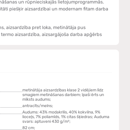
tināšanas un rūpnieciskajās lietojumprogrammās.
ritāti piešķir aizsardzībai un modernam fitam darba
ns
,
aizsardzība pret loka
,
metinātāja pus
,
termo aizsardzība
,
aizsargājoša darba apģērbs
metinātāja aizsardzības klase 2 vidējiem līdz
smagiem metināšanas darbiem; īpaši ērts un
mīksts audums;
antracīts/melns;
Audums: 43% modakrilis, 40% kokvilna, 9%
lioceļs, 7% poliamīds, 1% citas šķiedras; Auduma
svars: aptuveni 430 g/m²;
82 cm;