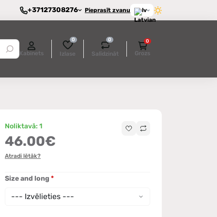
+37127308276
Pieprasīt zvanu
lv
0
0
0
Kabinets
Grozs
Izlase
Salīdzināt
esakām
Noliktavā: 1
46.00€
Atradi lētāk?
Size and long
*