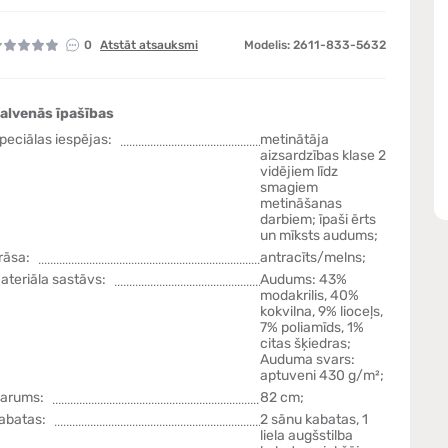
0
Atstāt atsauksmi
Modelis: 2611-833-5632
alvenās īpašības
peciālas iespējas:
metinātāja
aizsardzības klase 2
vidējiem līdz
smagiem
metināšanas
darbiem; īpaši ērts
un mīksts audums;
rāsa:
antracīts/melns;
ateriāla sastāvs:
Audums: 43%
modakrilis, 40%
kokvilna, 9% lioceļs,
7% poliamīds, 1%
citas šķiedras;
Auduma svars:
aptuveni 430 g/m²;
arums:
82 cm;
abatas:
2 sānu kabatas, 1
liela augšstilba