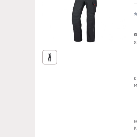
G
S
K
M
G
K