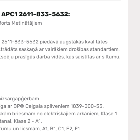
r APC1 2611-833-5632:
forts Metinātājiem
 2611-833-5632 piedāvā augstākās kvalitātes
strādāts saskaņā ar vairākiem drošības standartiem,
spēju prasīgās darba vidēs, kas saistītas ar siltumu,
 aizsargapģērbam.
rīga ar BP® Ceļgala spilveniem 1839-000-53.
skām briesmām no elektriskajiem arkāniem, Klase 1.
nai, Klase 2 - A1.
tumu un liesmām, A1, B1, C1, E2, F1.