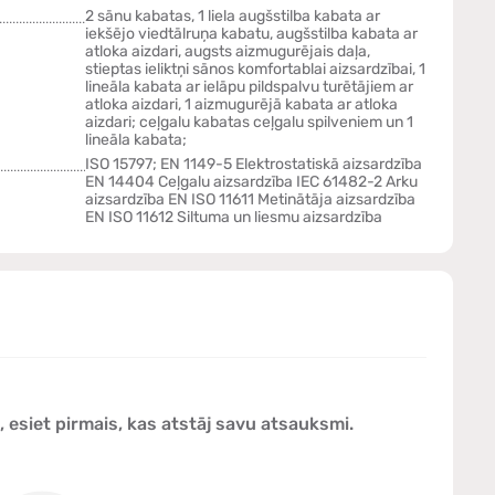
2 sānu kabatas, 1 liela augšstilba kabata ar
iekšējo viedtālruņa kabatu, augšstilba kabata ar
atloka aizdari, augsts aizmugurējais daļa,
stieptas ieliktņi sānos komfortablai aizsardzībai, 1
lineāla kabata ar ielāpu pildspalvu turētājiem ar
atloka aizdari, 1 aizmugurējā kabata ar atloka
aizdari; ceļgalu kabatas ceļgalu spilveniem un 1
lineāla kabata;
ISO 15797; EN 1149-5 Elektrostatiskā aizsardzība
EN 14404 Ceļgalu aizsardzība IEC 61482-2 Arku
aizsardzība EN ISO 11611 Metinātāja aizsardzība
EN ISO 11612 Siltuma un liesmu aizsardzība
esiet pirmais, kas atstāj savu atsauksmi.