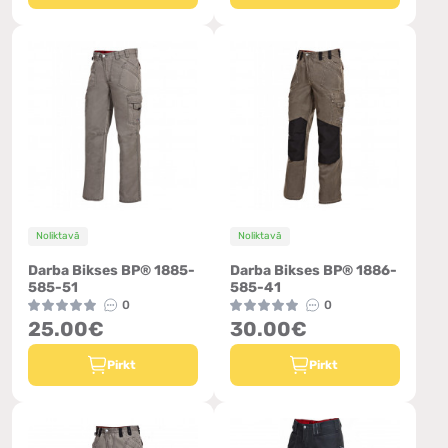
Noliktavā
Noliktavā
Darba Bikses BP® 1885-
Darba Bikses BP® 1886-
585-51
585-41
0
0
25.00€
30.00€
Pirkt
Pirkt