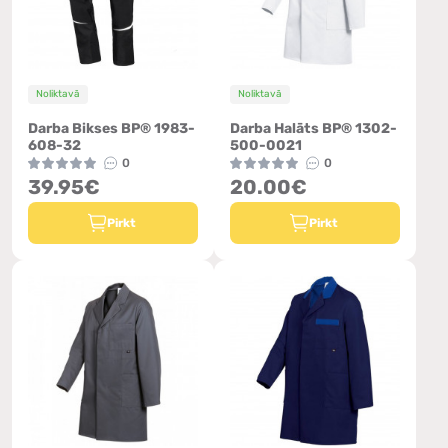
Noliktavā
Noliktavā
Darba Bikses BP® 1983-
Darba Halāts BP® 1302-
608-32
500-0021
0
0
39.95€
20.00€
Pirkt
Pirkt