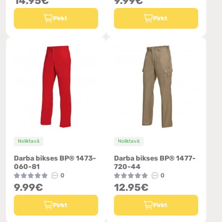
14.95€
9.99€
Pirkt
Pirkt
Noliktavā
Noliktavā
Darba bikses BP® 1473-
Darba bikses BP® 1477-
060-81
720-44
0
0
9.99€
12.95€
Pirkt
Pirkt