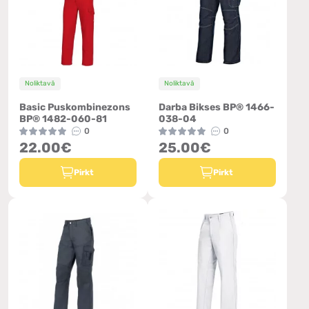
Noliktavā
Noliktavā
Basic Puskombinezons
Darba Bikses BP® 1466-
BP® 1482-060-81
038-04
0
0
22.00€
25.00€
Pirkt
Pirkt