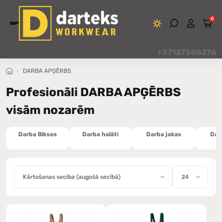
0
+37127308276
DARBA APĢĒRBS
Profesionāli DARBA APĢĒRBS
visām nozarēm
Darba Bikses
Darba halāti
Darba jakas
Dar