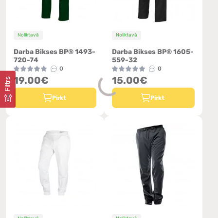
Noliktavā
Noliktavā
Darba Bikses BP® 1493-
Darba Bikses BP® 1605-
720-74
559-32
0
0
19.00€
15.00€
Filtrs
Pirkt
Pirkt