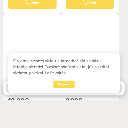
Pirkt
Pirkt
Šī vietne izmanto sīkfailus, lai nodrošinātu labāku
lietotāja pieredzi. Turpinot pārlūkot vietni, jūs piekrītat
sīkdatņu politikai.
Lasīt vairāk
Noliktavā
Noliktavā
Darba Halāts BP® 1484-
Darba Halāts BP® 1484-
Pieņemt
0
0
700-153
700-53
0
0
10.00€
9.99€
Pirkt
Pirkt