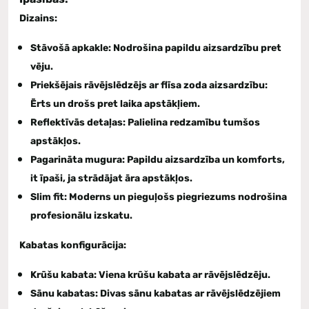
Dizains:
Stāvošā apkakle:
Nodrošina papildu aizsardzību pret
vēju.
Priekšējais rāvējslēdzējs ar flīsa zoda aizsardzību:
Ērts un drošs pret laika apstākļiem.
Reflektīvās detaļas:
Palielina redzamību tumšos
apstākļos.
Pagarināta mugura:
Papildu aizsardzība un komforts,
it īpaši, ja strādājat āra apstākļos.
Slim fit:
Moderns un pieguļošs piegriezums nodrošina
profesionālu izskatu.
Kabatas konfigurācija:
Krūšu kabata:
Viena krūšu kabata ar rāvējslēdzēju.
Sānu kabatas:
Divas sānu kabatas ar rāvējslēdzējiem