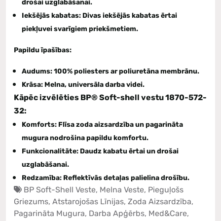
drošai uzglabāšanai.
Iekšējās kabatas:
Divas iekšējās kabatas ērtai
piekļuvei svarīgiem priekšmetiem.
Papildu īpašības:
Audums:
100% poliesters ar poliuretāna membrānu.
Krāsa:
Melna, universāla darba videi.
Kāpēc izvēlēties BP® Soft-shell vestu 1870-572-
32:
Komforts:
Flīsa zoda aizsardzība un pagarināta
mugura nodrošina papildu komfortu.
Funkcionalitāte:
Daudz kabatu ērtai un drošai
uzglabāšanai.
Redzamība:
Reflektīvās detaļas palielina drošību.
BP Soft-Shell Veste
,
Melna Veste
,
Pieguļošs
Griezums
,
Atstarojošas Līnijas
,
Zoda Aizsardzība
,
Pagarināta Mugura
,
Darba Apģērbs
,
Med&Care
,