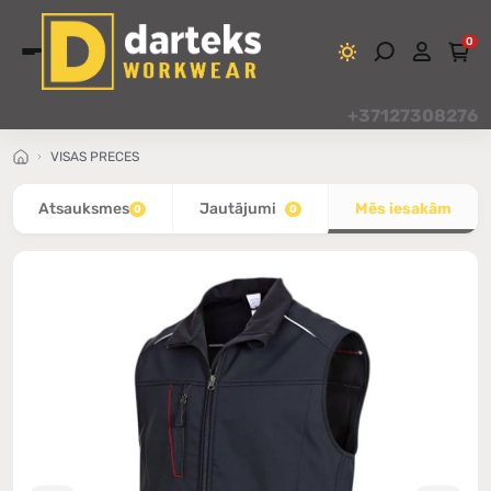
0
+37127308276
VISAS PRECES
Atsauksmes
Jautājumi
Mēs iesakām
0
0