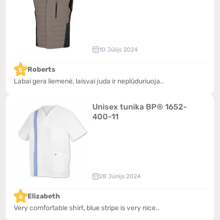
10 Jūlijs 2024
Roberts
5
Labai gera liemenė, laisvai juda ir neplūduriuoja..
Unisex tunika BP® 1652-
400-11
28 Jūnijs 2024
Elizabeth
4
Very comfortable shirt, blue stripe is very nice..