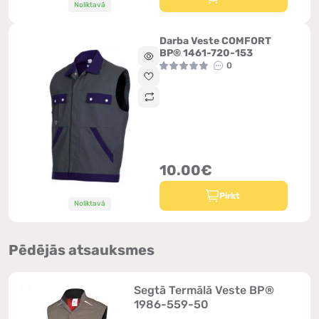
Noliktavā
Darba Veste COMFORT
BP® 1461-720-153
0
10.00€
Pirkt
Noliktavā
Pēdējās atsauksmes
Segtā Termālā Veste BP®
1986-559-50