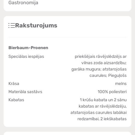
Gastronomija
Raksturojums
Bierbaum-Proenen
Speciālas iespējas
priekšējais rāvējslēdzējs ar
vilnas zoda aizsardzību;
garāka mugura; atstarojošas
caurules; Pieguļošs
Krāsa
melns
Materiāla sastāvs
100% poliesteri
Kabatas
1 krūšu kabata un 2 sānu
kabatas ar rāvējslēdzēju,
atstarojošas caurules labākai
redzamībai, 2 iekškabatas