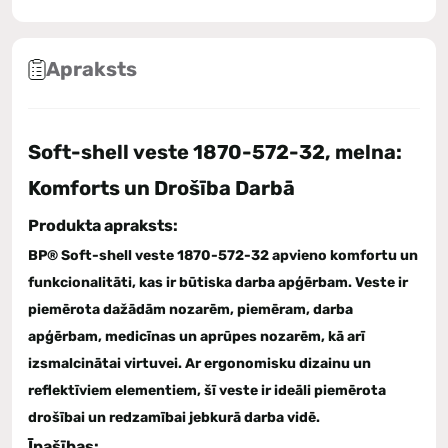
Apraksts
Soft-shell veste 1870-572-32, melna:
Komforts un Drošība Darbā
Produkta apraksts:
BP® Soft-shell veste 1870-572-32 apvieno komfortu un
funkcionalitāti, kas ir būtiska darba apģērbam. Veste ir
piemērota dažādām nozarēm, piemēram, darba
apģērbam, medicīnas un aprūpes nozarēm, kā arī
izsmalcinātai virtuvei. Ar ergonomisku dizainu un
reflektīviem elementiem, šī veste ir ideāli piemērota
drošībai un redzamībai jebkurā darba vidē.
Īpašības: