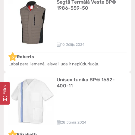
Segtā Termālā Veste BP®
1986-559-50
10 Jūlijs 2024
Roberts
5
Labai gera liemenė, laisvai juda ir neplūduriuoja..
Unisex tunika BP® 1652-
400-11
Filtrs
28 Jūnijs 2024
Elizabeth
4