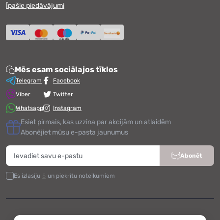
Īpašie piedāvājumi
Mēs esam sociālajos tīklos
Telegram
Facebook
Viber
Twitter
Whatsapp
Instagram
Esiet pirmais, kas uzzina par akcijām un atlaidēm
Abonējiet mūsu e-pasta jaunumus
Abonēt
Es izlasīju
5
un piekrītu noteikumiem
Darbojas ar
OpenCart