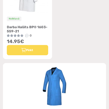
Noliktavā
Darba Halāts BP® 1603-
559-21
0
14.95€
Pirkt