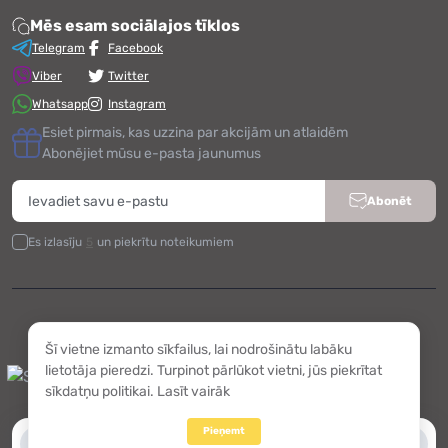
Mēs esam sociālajos tīklos
Telegram
Facebook
Viber
Twitter
Whatsapp
Instagram
Esiet pirmais, kas uzzina par akcijām un atlaidēm
Abonējiet mūsu e-pasta jaunumus
Abonēt
Es izlasīju
5
un piekrītu noteikumiem
Darbojas ar
OpenCart
Šī vietne izmanto sīkfailus, lai nodrošinātu labāku
DARTEKS © 2026
lietotāja pieredzi. Turpinot pārlūkot vietni, jūs piekrītat
Vasaras riepas, Bērnu preces, Operatī
sīkdatņu politikai.
Lasīt vairāk
Pieņemt
0
0