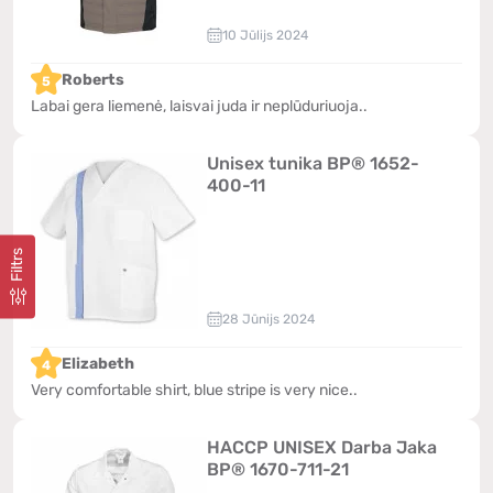
10 Jūlijs 2024
Roberts
5
Labai gera liemenė, laisvai juda ir neplūduriuoja..
Unisex tunika BP® 1652-
400-11
Filtrs
28 Jūnijs 2024
Elizabeth
4
Very comfortable shirt, blue stripe is very nice..
HACCP UNISEX Darba Jaka
BP® 1670-711-21