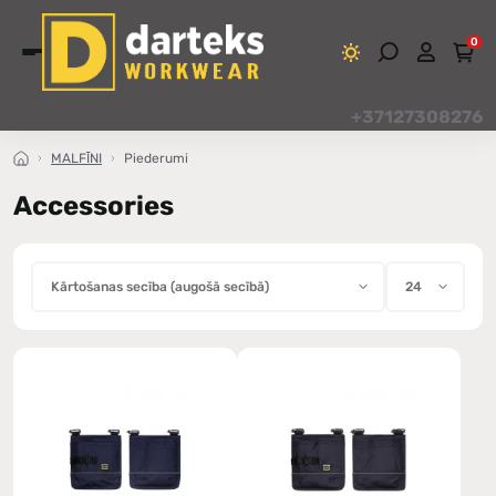
0
+37127308276
MALFĪNI
Piederumi
Accessories