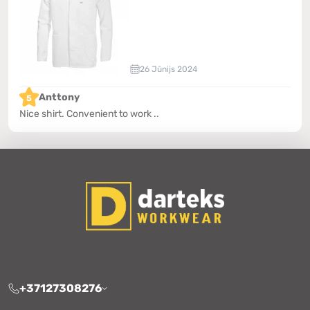
26 Jūnijs 2024
Anttony
5
Nice shirt. Convenient to work ..
+37127308276