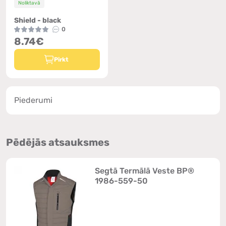
Noliktavā
Shield - black
0
8.74€
Pirkt
Piederumi
Pēdējās atsauksmes
Segtā Termālā Veste BP®
1986-559-50