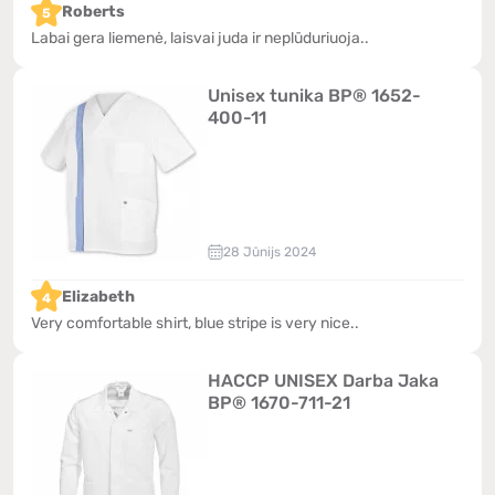
Roberts
5
Labai gera liemenė, laisvai juda ir neplūduriuoja..
Unisex tunika BP® 1652-
400-11
28 Jūnijs 2024
Elizabeth
4
Very comfortable shirt, blue stripe is very nice..
HACCP UNISEX Darba Jaka
BP® 1670-711-21