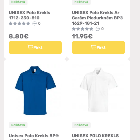
Noliktavā
Noliktavā
UNISEX Polo Krekls
UNISEX Polo Krekls Ar
1712-230-810
Garām Piedurknēm BP®
1629-181-21
0
0
8.80€
11.95€
Pirkt
Pirkt
Noliktavā
Noliktavā
Unisex Polo Krekls BP®
UNISEX POLO KREKLS