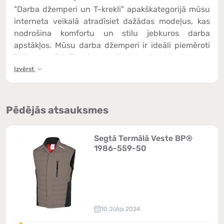
"Darba džemperi un T-krekli" apakškategorijā mūsu
interneta veikalā atradīsiet dažādas modeļus, kas
nodrošina komfortu un stilu jebkuros darba
apstākļos. Mūsu darba džemperi ir ideāli piemēroti
ikdienas lietošanai rūpniecībā, būvniecībā un
tirdzniecībā, kur nepieciešama ērtība un
Izvērst
praktiskums. T-krekli no mūsu piedāvājuma ir
izgatavoti, lai nodrošinātu vieglumu un gaisa
caurlaidību, palīdzot saglabāt komfortu visa darba
Pēdējās atsauksmes
dienas laikā. Izgatavoti no augstas kvalitātes
materiāliem, mūsu džemperi un T-krekli izceļas ar
Segtā Termālā Veste BP®
izcilu izturību pret nodilumu un vieglu kopšanu.
1986-559-50
Izvēlieties savu ideālo darba apģērbu par izdevīgām
cenām un izbaudiet komfortu darbā.
10 Jūlijs 2024