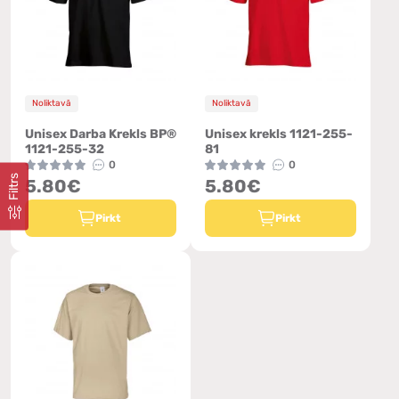
Noliktavā
Noliktavā
Unisex Darba Krekls BP®
Unisex krekls 1121-255-
1121-255-32
81
0
0
Filtrs
5.80€
5.80€
Pirkt
Pirkt