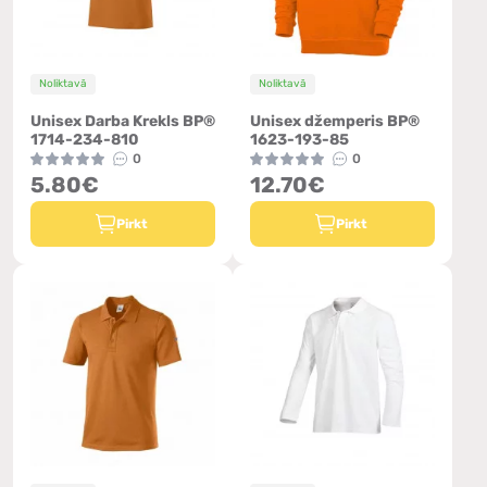
Noliktavā
Noliktavā
Unisex Darba Krekls BP®
Unisex džemperis BP®
1714-234-810
1623-193-85
0
0
5.80€
12.70€
Pirkt
Pirkt