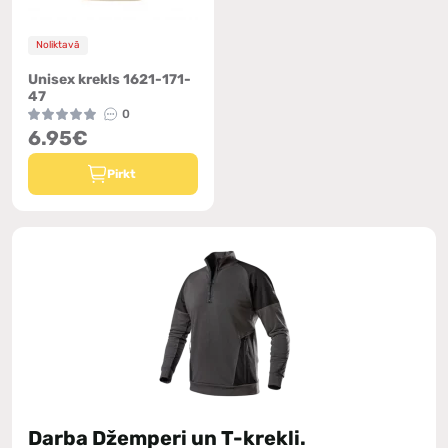
Noliktavā
Unisex krekls 1621-171-
47
0
6.95€
Pirkt
Darba Džemperi un T-krekli.