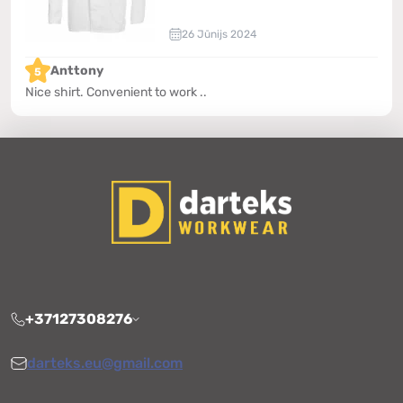
26 Jūnijs 2024
Anttony
5
Nice shirt. Convenient to work ..
+37127308276
darteks.eu@gmail.com