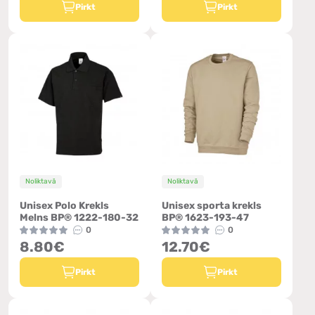
Pirkt
Pirkt
Noliktavā
Noliktavā
Unisex Polo Krekls
Unisex sporta krekls
Melns BP® 1222-180-32
BP® 1623-193-47
0
0
8.80€
12.70€
Pirkt
Pirkt