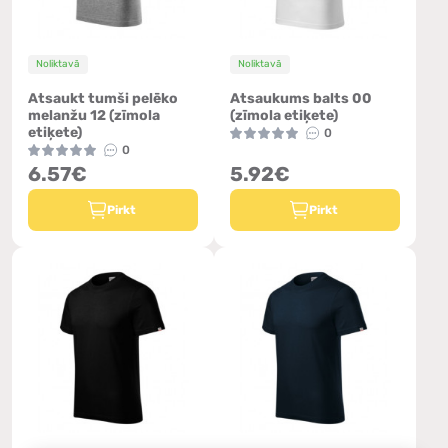
Noliktavā
Noliktavā
Atsaukt tumši pelēko
Atsaukums balts 00
melanžu 12 (zīmola
(zīmola etiķete)
etiķete)
0
0
6.57€
5.92€
Pirkt
Pirkt