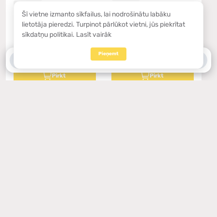
Noliktavā
Noliktavā
Šī vietne izmanto sīkfailus, lai nodrošinātu labāku
Atsaukums melns 01
Atsaukums tumši zilā
lietotāja pieredzi. Turpinot pārlūkot vietni, jūs piekrītat
(zīmola etiķete)
krāsā 02 (zīmola
sīkdatņu politikai.
Lasīt vairāk
etiķete)
0
0
Pieņemt
6.57€
6.57€
0
0
Pirkt
Pirkt
Noliktavā
Noliktavā
Base - black 01 (brand
Base - bottle green