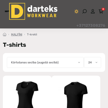
0
+37127308276
MALFĪNI
T-krekli
T-shirts